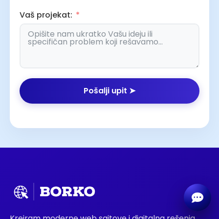
Vaš projekat:
Email
Pošalji upit ➤
contact@borkoilic.com
Direktan poziv
+381 65 485 5968
Viber poruka
Pošaljite Viber poruku
WhatsApp poruka
Pošaljite WhatsApp poruku
Kreiram moderne web sajtove i digitalna rešenja