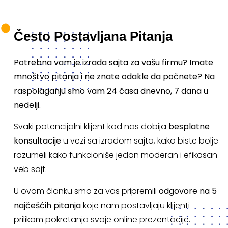
Često Postavljana Pitanja
Potrebna vam je izrada sajta za vašu firmu? Imate
mnoštvo pitanja i ne znate odakle da počnete? Na
raspolaganju smo vam 24 časa dnevno, 7 dana u
nedelji.
Svaki potencijalni klijent kod nas dobija
besplatne
konsultacije
u vezi sa izradom sajta, kako biste bolje
razumeli kako funkcioniše jedan moderan i efikasan
veb sajt.
U ovom članku smo za vas pripremili
odgovore na 5
najčešćih pitanja
koje nam postavljaju klijenti
prilikom pokretanja svoje online prezentacije.