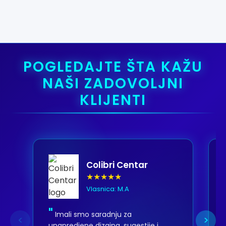
POGLEDAJTE ŠTA KAŽU
NAŠI ZADOVOLJNI
KLIJENTI
Colibri Centar
★★★★★
Vlasnica: M.A
"
Imali smo saradnju za
<
>
unapredjene dizajna, sugestije i