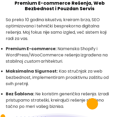
Premium E-commerce Rešenja, Web
Bezbednost i Pouzdan Servis
Sa preko 10 godina iskustva, kreiram brza, SEO
optimizovana i tehnički besprekorna digitalna
rešenja. Moj fokus nije samo izgled, već sistem koji
radi za vas.
Premium E-commerce:
Namenska Shopify i
WordPress/WooCommerce rešenja izgrađena na
stabilnoj
custom
arhitekturi.
Maksimalna Sigurnost:
Kao stručnjak za web
bezbednost, implementiram proaktivnu zaštitu od
svih pretnji.
Bez Šablona:
Ne koristim generička rešenja. Izradi
pristupamo strateški, kreirajući rešenje skrojeno
tačno po meri vašeg biznisa.