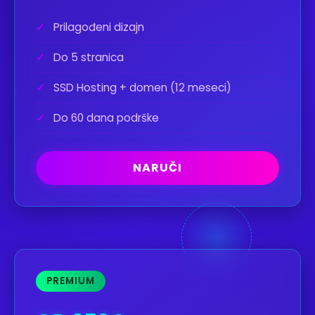
✓
Prilagođeni dizajn
✓
Do 5 stranica
✓
SSD Hosting + domen (12 meseci)
✓
Do 60 dana podrške
NARUČI
PREMIUM