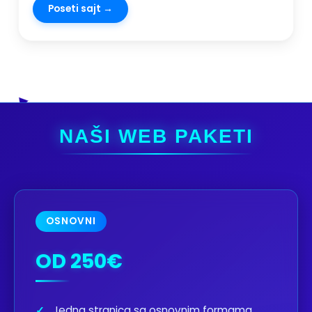
Poseti sajt →
NAŠI WEB PAKETI
OSNOVNI
OD 250€
✓
Jedna stranica sa osnovnim formama