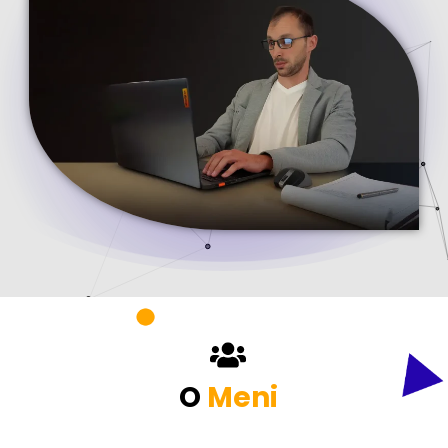
O
Meni