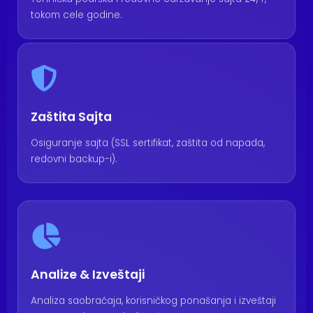
Tehnička podrška i redovno održavanje sajta 24/7,
tokom cele godine.
Zaštita Sajta
Osiguranje sajta (SSL sertifikat, zaštita od napada,
redovni backup-i).
Analize & Izveštaji
Analiza saobraćaja, korisničkog ponašanja i izveštaji