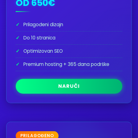
OD 650€
✓
Prilagođeni dizajn
✓
Do 10 stranica
✓
Optimizovan SEO
✓
Premium hosting + 365 dana podrške
NARUČI
PRILAGOĐENO