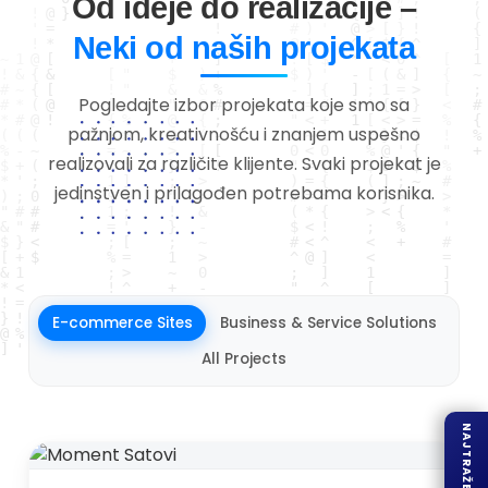
Od ideje do realizacije –
Neki od naših projekata
Pogledajte izbor projekata koje smo sa
pažnjom, kreativnošću i znanjem uspešno
realizovali za različite klijente. Svaki projekat je
jedinstven i prilagođen potrebama korisnika.
E-commerce Sites
Business & Service Solutions
All Projects
NAJTRAŽENIJE