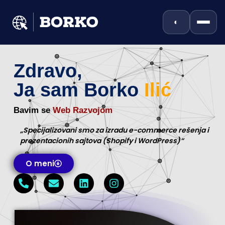
◐
Zdravo,
Ja sam Borko
Ilić
Bavim se
Web Razvojom
„Specijalizovani smo za izradu e-commerce rešenja i
prezentacionih sajtova (Shopify i WordPress)“
O meni