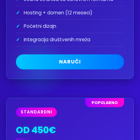
✓
Hosting + domen (12 meseci)
✓
Početni dizajn
✓
Integracija društvenih mreža
NARUČI
POPULARNO
STANDARDNI
OD 450€